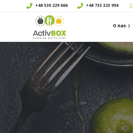
+48 530 229 666
+48 733 323 994
O nas
Jak działamy
Jesteśmy EKO