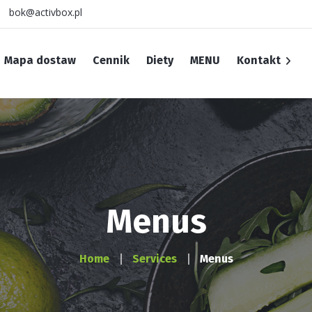
bok@activbox.pl
Mapa dostaw
Cennik
Diety
MENU
Kontakt
INFORMACJA O RODO
Polityka cookies
Regulamin
Menus
Home
Services
Menus