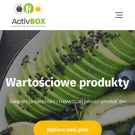
Wartościowe produkty
Nasza Dieta - Twój
Sukces
Gwarancja świeżości i najwyższej jakości produktów
Żyj zdrowo i wybierz ActivBoxCatering
Wybierz swój plan