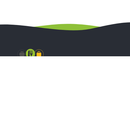
Zapraszamy do polubienia naszych kanałów na Facebook ‘u
oraz Instagramie gdzie w codziennych relacjach możecie
się dowiedzieć o aktualnych promocjach w naszym sklepie
stacjonarnym.