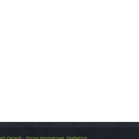
bór MENU
Wege
ndard
Standard Wege
rt
Low Gluten & No Lactos
o
Niskie IG
kie IG
Keto
 Gluten & No Lactose
Sport
ert Gerasik - Strony internetowe, Marketing