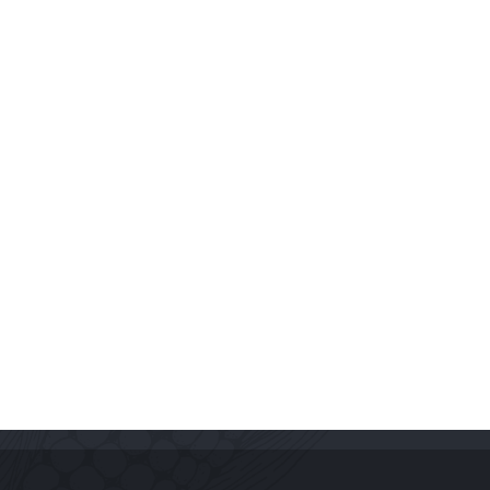
Kontakt
e
QualiPRO Małgorzata Płachta
Małgorzata Płachta
NIP: 529-117-84-77
Al. Prymasa Tysiąclecia 93/63
01-242 Warszawa
e-mail: bok@activbox.pl
telefon: 530 229 666, 733 323 994