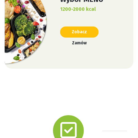
1200-2000 kcal
Zobacz
Zamów