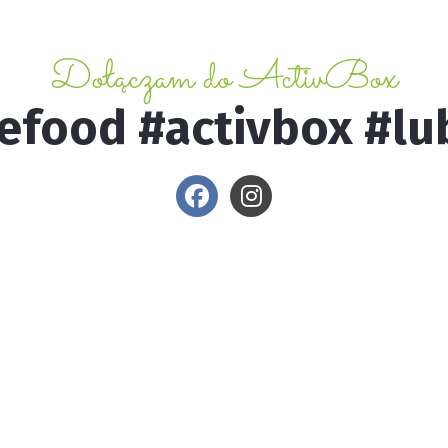
Dołączam do ActivBox
efood #activbox #lu