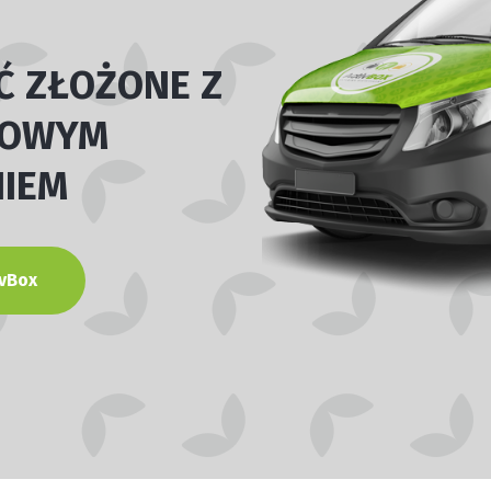
Ć ZŁOŻONE Z
IOWYM
IEM
vBox