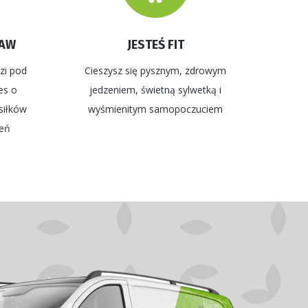
TAW
JESTEŚ FIT
zi pod
Cieszysz się pysznym, zdrowym
es o
jedzeniem, świetną sylwetką i
siłków
wyśmienitym samopoczuciem
ień