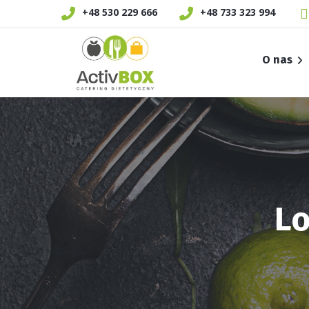
+48 530 229 666
+48 733 323 994
O nas
Jak działamy
Jesteśmy EKO
Lo