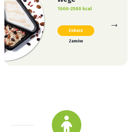
1000-2500 kcal
Zobacz
Zamów