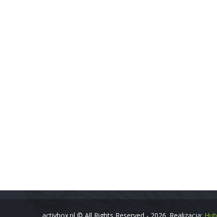
Wy
Sta
Spo
Zapraszamy do polubienia
naszych kanałów na Facebook ‘u
Ket
oraz Instagramie gdzie w
codziennych relacjach możecie
Nis
się dowiedzieć o aktualnych
Low
promocjach w naszym sklepie
stacjonarnym.
activbox.pl © All Rights Reserved - 2026. Realizacja:
Hub