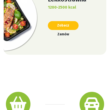
1200-2500 kcal
Zobacz
Zamów