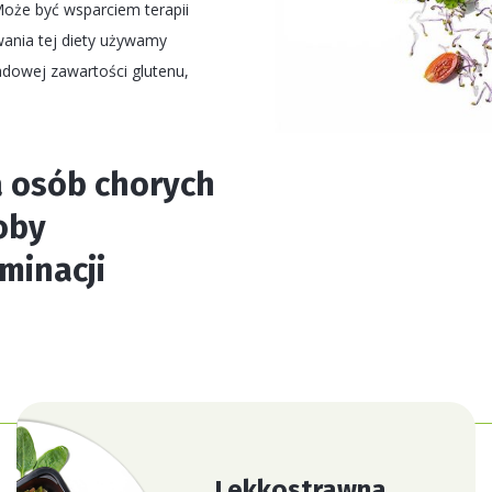
Może być wsparciem terapii
ania tej diety używamy
adowej zawartości glutenu,
la osób chorych
roby
minacji
Lekkostrawna