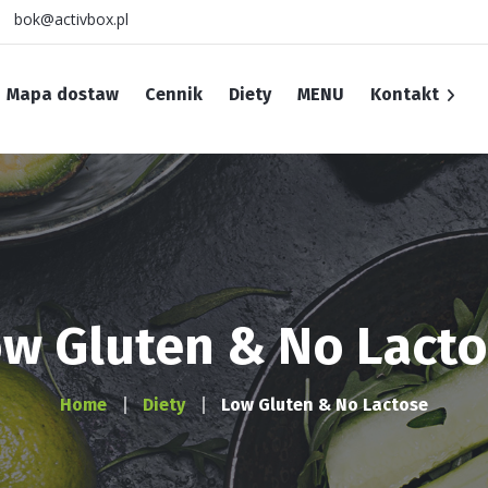
bok@activbox.pl
Mapa dostaw
Cennik
Diety
MENU
Kontakt
INFORMACJA O RODO
Polityka cookies
Regulamin
w Gluten & No Lact
Home
Diety
Low Gluten & No Lactose