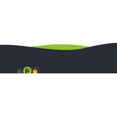
Zapraszamy do polubienia naszych kanałów na Facebook ‘u
oraz Instagramie gdzie w codziennych relacjach możecie
się dowiedzieć o aktualnych promocjach w naszym sklepie
stacjonarnym.