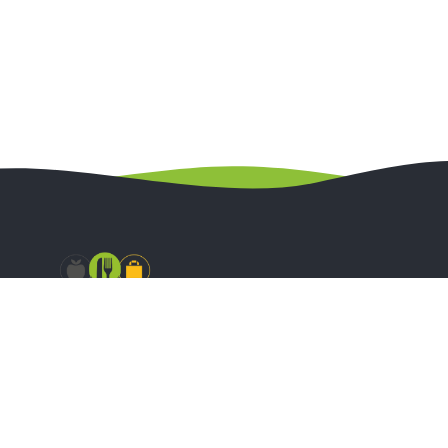
Zapraszamy do polubienia naszych kanałów na Facebook ‘u
oraz Instagramie gdzie w codziennych relacjach możecie
się dowiedzieć o aktualnych promocjach w naszym sklepie
stacjonarnym.