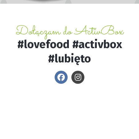
Dołączam do ActivBox
#lovefood #activbox
#lubięto